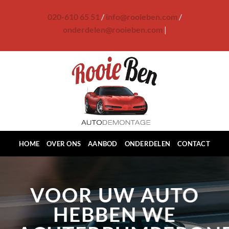
Ga
020-610 65 51
/
info@rooieben.com
/
naar
onderdelen@rooieben.com
|
inhoud
HOME
OVER ONS
AANBOD
ONDERDELEN
CONTACT
VOOR UW AUTO
HEBBEN WE